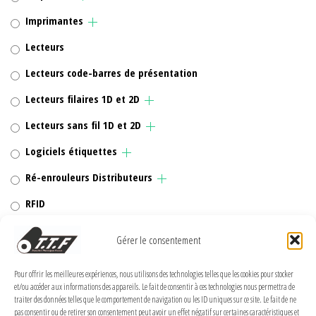
Imprimantes
Lecteurs
Lecteurs code-barres de présentation
Lecteurs filaires 1D et 2D
Lecteurs sans fil 1D et 2D
Logiciels étiquettes
Ré-enrouleurs Distributeurs
RFID
Rubans transfert thermique
Gérer le consentement
Têtes d'impression
Pour offrir les meilleures expériences, nous utilisons des technologies telles que les cookies pour stocker
et/ou accéder aux informations des appareils. Le fait de consentir à ces technologies nous permettra de
traiter des données telles que le comportement de navigation ou les ID uniques sur ce site. Le fait de ne
pas consentir ou de retirer son consentement peut avoir un effet négatif sur certaines caractéristiques et