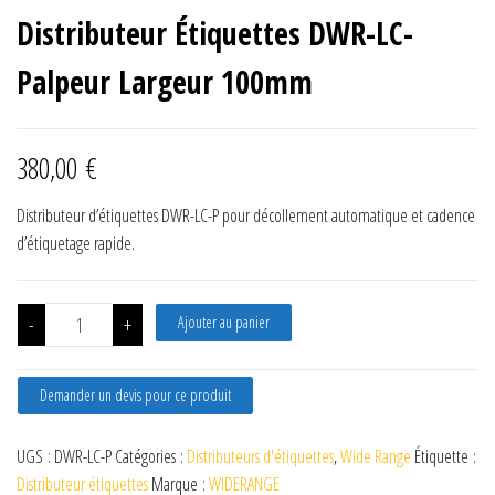
Distributeur Étiquettes DWR-LC-
Palpeur Largeur 100mm
380,00
€
Distributeur d’étiquettes DWR-LC-P pour décollement automatique et cadence
d’étiquetage rapide.
quantité de Distributeur Étiquettes DWR-LC-Palpeur Largeu
-
+
Ajouter au panier
Demander un devis pour ce produit
UGS :
DWR-LC-P
Catégories :
Distributeurs d'étiquettes
,
Wide Range
Étiquette :
Distributeur étiquettes
Marque :
WIDERANGE