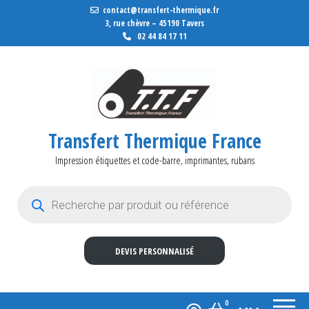
contact@transfert-thermique.fr
3, rue chèvre – 45190 Tavers
02 44 84 17 11
Transfert Thermique France
Impression étiquettes et code-barre, imprimantes, rubans
Recherche de produits
DEVIS PERSONNALISÉ
0