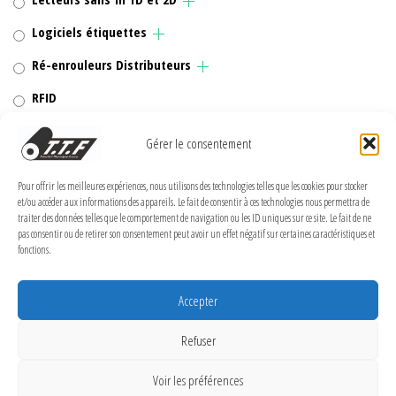
Logiciels étiquettes
Ré-enrouleurs Distributeurs
RFID
Rubans transfert thermique
Gérer le consentement
Têtes d'impression
Pour offrir les meilleures expériences, nous utilisons des technologies telles que les cookies pour stocker
et/ou accéder aux informations des appareils. Le fait de consentir à ces technologies nous permettra de
traiter des données telles que le comportement de navigation ou les ID uniques sur ce site. Le fait de ne
pas consentir ou de retirer son consentement peut avoir un effet négatif sur certaines caractéristiques et
fonctions.
MENTIONS LÉGALES
Politique de confidentialité
Accepter
Politique de cookies (UE)
Refuser
Conditions Générales de Vente
Voir les préférences
Conditions générales