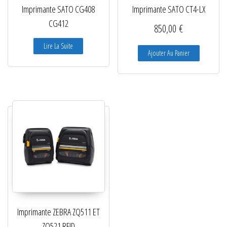
Imprimante SATO CG408
Imprimante SATO CT4-LX
CG412
850,00
€
Lire La Suite
Ajouter Au Panier
Imprimante ZEBRA ZQ511 ET
ZQ521 RFID