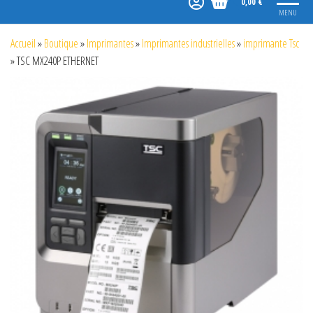
0,00 €
MENU
Accueil
»
Boutique
»
Imprimantes
»
Imprimantes industrielles
»
imprimante Tsc
»
TSC MX240P ETHERNET