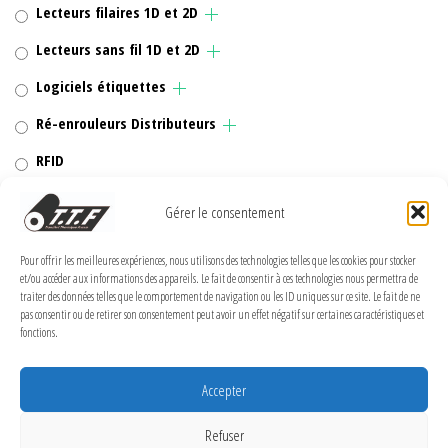
Lecteurs filaires 1D et 2D
Lecteurs sans fil 1D et 2D
Logiciels étiquettes
Ré-enrouleurs Distributeurs
RFID
Rubans transfert thermique
Gérer le consentement
Têtes d'impression
Pour offrir les meilleures expériences, nous utilisons des technologies telles que les cookies pour stocker
et/ou accéder aux informations des appareils. Le fait de consentir à ces technologies nous permettra de
traiter des données telles que le comportement de navigation ou les ID uniques sur ce site. Le fait de ne
pas consentir ou de retirer son consentement peut avoir un effet négatif sur certaines caractéristiques et
fonctions.
MENTIONS LÉGALES
Politique de confidentialité
Accepter
Politique de cookies (UE)
Refuser