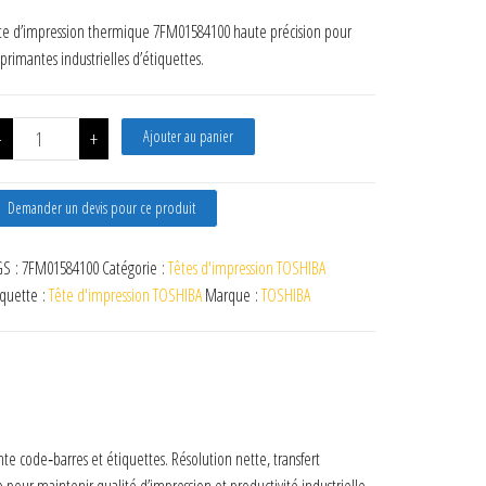
te d’impression thermique 7FM01584100 haute précision pour
primantes industrielles d’étiquettes.
quantité de Tête TOSHIBA B-SX6 300DPI
-
+
Ajouter au panier
Demander un devis pour ce produit
S :
7FM01584100
Catégorie :
Têtes d'impression TOSHIBA
iquette :
Tête d'impression TOSHIBA
Marque :
TOSHIBA
code‑barres et étiquettes. Résolution nette, transfert