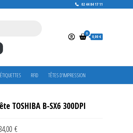
02 44 84 17 11
0
0,00 €
 ÉTIQUETTES
RFID
TÊTES D’IMPRESSION
ête TOSHIBA B-SX6 300DPI
34,00
€