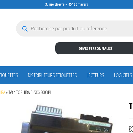
3, rue chèvre – 45190 Tavers
Recherche de produits
DEVIS PERSONNALISÉ
TIQUETTES
DISTRIBUTEURS ÉTIQUETTES
LECTEURS
LOGICIELS
HIBA
»
Tête TOSHIBA B-SX6 300DPI
T
8