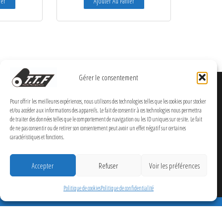
ier
Ajouter Au Panier
Gérer le consentement
Pour offrir les meilleures expériences, nous utilisons des technologies telles que les cookies pour stocker
et/ou accéder aux informations des appareils. Le fait de consentir à ces technologies nous permettra
de traiter des données telles que le comportement de navigation ou les ID uniques sur ce site. Le fait
de ne pas consentir ou de retirer son consentement peut avoir un effet négatif sur certaines
caractéristiques et fonctions.
Accepter
Refuser
Voir les préférences
Politique de cookies
Politique de confidentialité