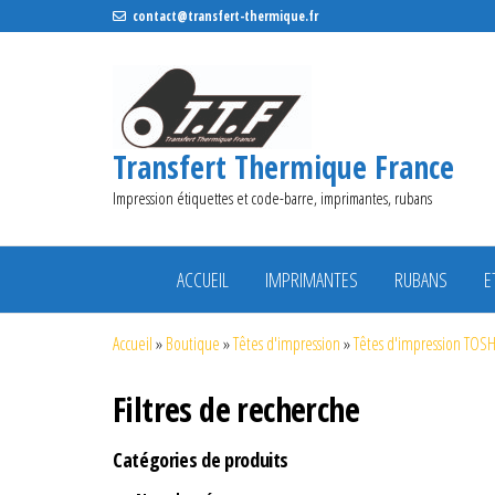
contact@transfert-thermique.fr
Transfert Thermique France
Impression étiquettes et code-barre, imprimantes, rubans
ACCUEIL
IMPRIMANTES
RUBANS
E
Accueil
»
Boutique
»
Têtes d'impression
»
Têtes d'impression TOS
Filtres de recherche
Catégories de produits