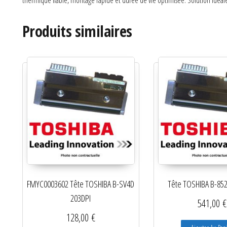
thermique fiable, montage rapide et durée de vie optimisée. Solution idéale 
Produits similaires
FMYC0003602 Tête TOSHIBA B-SV4D
Tête TOSHIBA B-852
203DPI
541,00
€
128,00
€