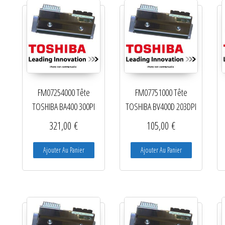
Ré-enrouleurs Distributeurs
RFID
Rubans transfert thermique
Têtes d'impression
FM07254000 Tête
FM07751000 Tête
TOSHIBA BA400 300PI
TOSHIBA BV400D 203DPI
321,00
€
105,00
€
Ajouter Au Panier
Ajouter Au Panier