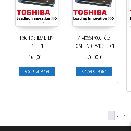
Tête TOSHIBA B-EP4
7FM06647000 Tête
200DPI
TOSHIBA B-FV4D 300DPI
165,00
€
276,00
€
Ajouter Au Panier
Ajouter Au Panier
1
2
3