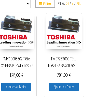
VIEW:
64
/
9
/
ALL
Filter
FMYC0003602 Tête
FM07253000 Tête
TOSHIBA B-SV4D 203DPI
TOSHIBA BA400 203DPI
128,00
€
201,00
€
Ajouter Au Panier
Ajouter Au Panier