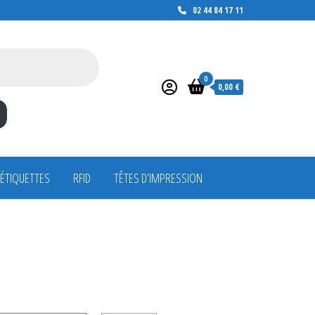
02 44 84 17 11
0
0,00 €
 ÉTIQUETTES
RFID
TÊTES D’IMPRESSION