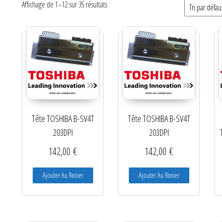
Affichage de 1–12 sur 35 résultats
Catégories de produits
Non classé
Etiquettes
Imprimantes
Lecteurs
Tête TOSHIBA B-SV4T
Tête TOSHIBA B-SV4T
Lecteurs code-barres de
203DPI
203DPI
présentation
142,00
€
142,00
€
Lecteurs filaires 1D et 2D
Ajouter Au Panier
Ajouter Au Panier
Lecteurs sans fil 1D et 2D
Logiciels étiquettes