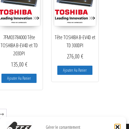
7FM03784000 Tête
Tête TOSHIBA B-EV4D et
TOSHIBA B-EV4D et TD
TD 300DPI
203DPI
276,00
€
135,00
€
Ajouter Au Panier
Ajouter Au Panier
→
Gérer le consentement