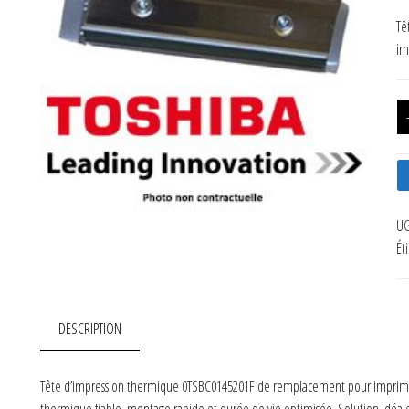
Tê
im
UG
Ét
DESCRIPTION
Tête d’impression thermique 0TSBC0145201F de remplacement pour imprimante