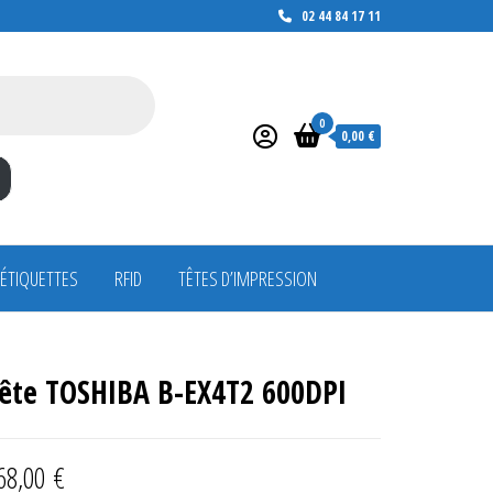
02 44 84 17 11
0
0,00 €
 ÉTIQUETTES
RFID
TÊTES D’IMPRESSION
ête TOSHIBA B-EX4T2 600DPI
68,00
€