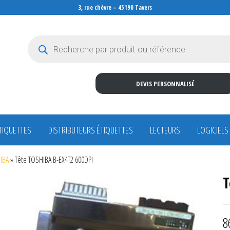
3, rue chèvre – 45190 Tavers
Recherche de produits
DEVIS PERSONNALISÉ
TIQUETTES
DISTRIBUTEURS ÉTIQUETTES
LECTEURS
LOGICIELS
HIBA
»
Tête TOSHIBA B-EX4T2 600DPI
T
8