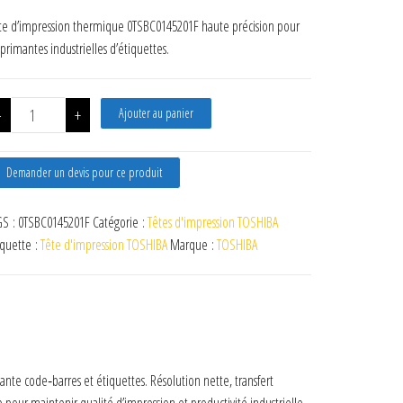
te d’impression thermique 0TSBC0145201F haute précision pour
primantes industrielles d’étiquettes.
quantité de Tête TOSHIBA B-EX4T2 600DPI
-
+
Ajouter au panier
Demander un devis pour ce produit
S :
0TSBC0145201F
Catégorie :
Têtes d'impression TOSHIBA
iquette :
Tête d'impression TOSHIBA
Marque :
TOSHIBA
 code‑barres et étiquettes. Résolution nette, transfert