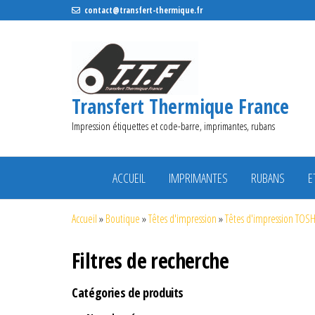
contact@transfert-thermique.fr
Transfert Thermique France
Impression étiquettes et code-barre, imprimantes, rubans
ACCUEIL
IMPRIMANTES
RUBANS
E
Accueil
»
Boutique
»
Têtes d'impression
»
Têtes d'impression TOS
Filtres de recherche
Catégories de produits