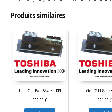
thermique fiable, montage rapide et durée de vie optimisée. Solution idéale 
Produits similaires
Tête TOSHIBA B-SA4T 300DPI
Tête TOSHIBA B-SX
352,00
€
834,00
€