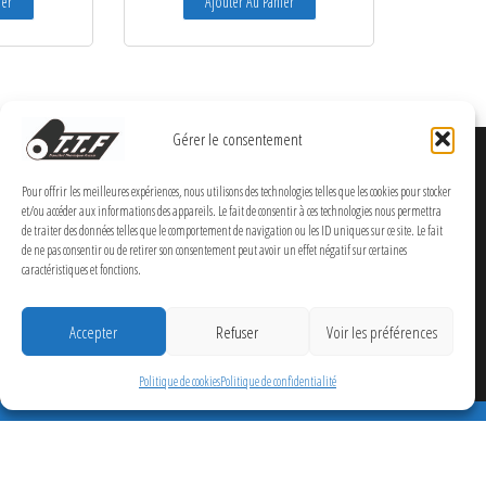
ier
Ajouter Au Panier
Gérer le consentement
Pour offrir les meilleures expériences, nous utilisons des technologies telles que les cookies pour stocker
et/ou accéder aux informations des appareils. Le fait de consentir à ces technologies nous permettra
de traiter des données telles que le comportement de navigation ou les ID uniques sur ce site. Le fait
de ne pas consentir ou de retirer son consentement peut avoir un effet négatif sur certaines
caractéristiques et fonctions.
Accepter
Refuser
Voir les préférences
Politique de cookies
Politique de confidentialité