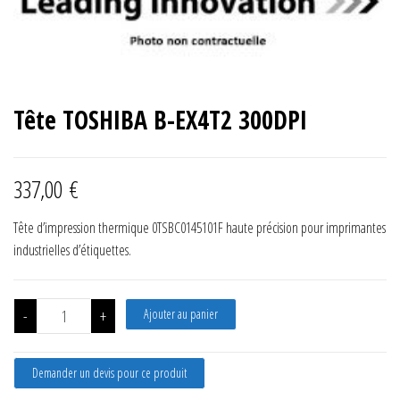
Tête TOSHIBA B-EX4T2 300DPI
337,00
€
Tête d’impression thermique 0TSBC0145101F haute précision pour imprimantes
industrielles d’étiquettes.
quantité de Tête TOSHIBA B-EX4T2 300DPI
-
+
Ajouter au panier
Demander un devis pour ce produit