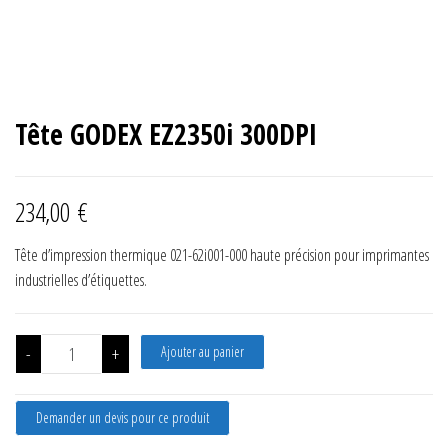
Tête GODEX EZ2350i 300DPI
234,00
€
Tête d’impression thermique 021-62i001-000 haute précision pour imprimantes
industrielles d’étiquettes.
quantité de Tête GODEX EZ2350i 300DPI
-
+
Ajouter au panier
Demander un devis pour ce produit