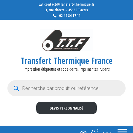
contact@transfert-thermique.fr
3, rue chèvre – 45190 Tavers
02 44 84 17 11
Transfert Thermique France
Impression étiquettes et code-barre, imprimantes, rubans
Recherche de produits
DEVIS PERSONNALISÉ
0