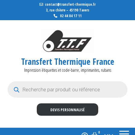
contact@transfert-thermique.fr
3, rue chèvre – 45190 Tavers
02 44 84 17 11
Transfert Thermique France
Impression étiquettes et code-barre, imprimantes, rubans
Recherche de produits
DEVIS PERSONNALISÉ
0