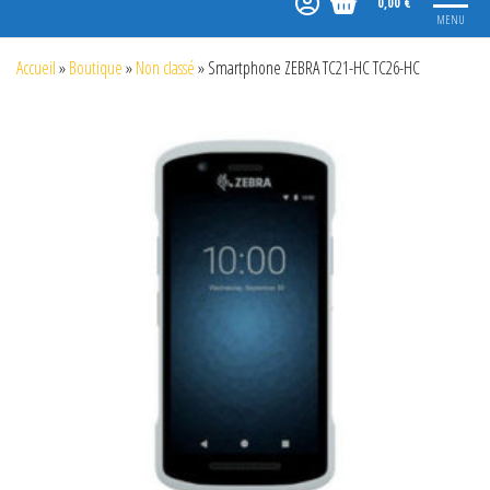
0,00 €
MENU
Accueil
»
Boutique
»
Non classé
»
Smartphone ZEBRA TC21-HC TC26-HC