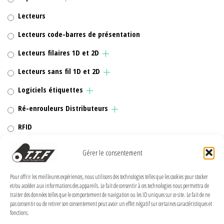
Lecteurs
Lecteurs code-barres de présentation
Lecteurs filaires 1D et 2D
Lecteurs sans fil 1D et 2D
Logiciels étiquettes
Ré-enrouleurs Distributeurs
RFID
Rubans transfert thermique
Gérer le consentement
Têtes d'impression
Pour offrir les meilleures expériences, nous utilisons des technologies telles que les cookies pour stocker
et/ou accéder aux informations des appareils. Le fait de consentir à ces technologies nous permettra de
traiter des données telles que le comportement de navigation ou les ID uniques sur ce site. Le fait de ne
pas consentir ou de retirer son consentement peut avoir un effet négatif sur certaines caractéristiques et
fonctions.
MENTIONS LÉGALES