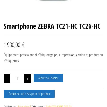
Smartphone ZEBRA TC21-HC TC26-HC
1 930,00
€
Équipement professionnel d’étiquetage pour impression, gestion et production
d’étiquettes.
quantité de Smartphone ZEBRA TC21-HC TC26-HC
-
+
Ajouter au panier
Demander un devis pour ce produit