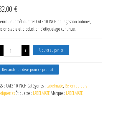
82,00
€
enrouleur d’étiquettes CAT3-10-INCH pour gestion bobines,
nsion stable et production d’étiquetage continue.
quantité de Réenrouleur Étiquettes CAT 3-10-INCH
-
+
Ajouter au panier
Demander un devis pour ce produit
S :
CAT3-10-INCH
Catégories :
Labelmate
,
Ré-enrouleurs
étiquettes
Étiquette :
LABELMATE
Marque :
LABELMATE