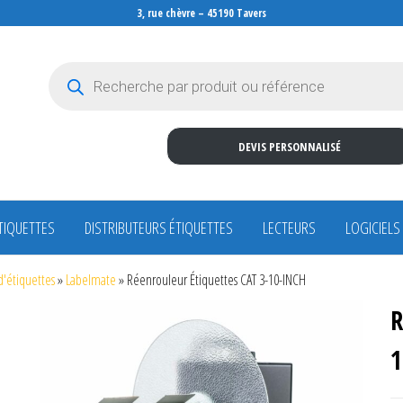
3, rue chèvre – 45190 Tavers
Recherche de produits
DEVIS PERSONNALISÉ
TIQUETTES
DISTRIBUTEURS ÉTIQUETTES
LECTEURS
LOGICIELS
d'étiquettes
»
Labelmate
»
Réenrouleur Étiquettes CAT 3-10-INCH
R
1