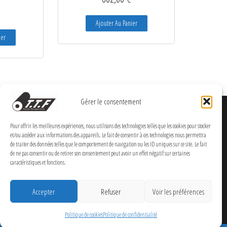
Ajouter Au Panier
ier
Gérer le consentement
Pour offrir les meilleures expériences, nous utilisons des technologies telles que les cookies pour stocker
et/ou accéder aux informations des appareils. Le fait de consentir à ces technologies nous permettra
de traiter des données telles que le comportement de navigation ou les ID uniques sur ce site. Le fait
de ne pas consentir ou de retirer son consentement peut avoir un effet négatif sur certaines
caractéristiques et fonctions.
Accepter
Refuser
Voir les préférences
Politique de cookies
Politique de confidentialité