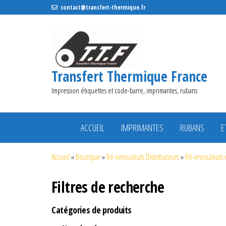
contact@transfert-thermique.fr
Transfert Thermique France
Impression étiquettes et code-barre, imprimantes, rubans
ACCUEIL
IMPRIMANTES
RUBANS
E
Accueil
»
Boutique
»
Ré-enrouleurs Distributeurs
»
Ré-enrouleurs 
Filtres de recherche
Catégories de produits