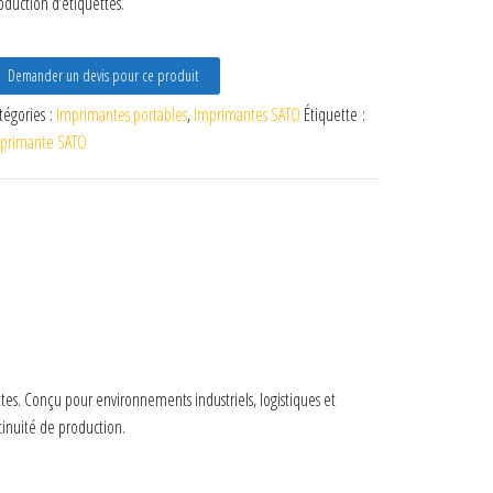
oduction d’étiquettes.
Demander un devis pour ce produit
tégories :
Imprimantes portables
,
Imprimantes SATO
Étiquette :
primante SATO
tes. Conçu pour environnements industriels, logistiques et
ntinuité de production.