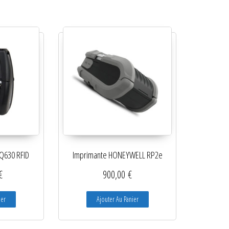
Q630 RFID
Imprimante HONEYWELL RP2e
€
900,00
€
ier
Ajouter Au Panier