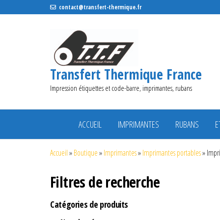
contact@transfert-thermique.fr
Transfert Thermique France
Impression étiquettes et code-barre, imprimantes, rubans
ACCUEIL
IMPRIMANTES
RUBANS
E
Accueil
»
Boutique
»
Imprimantes
»
Imprimantes portables
»
Impr
Filtres de recherche
Catégories de produits