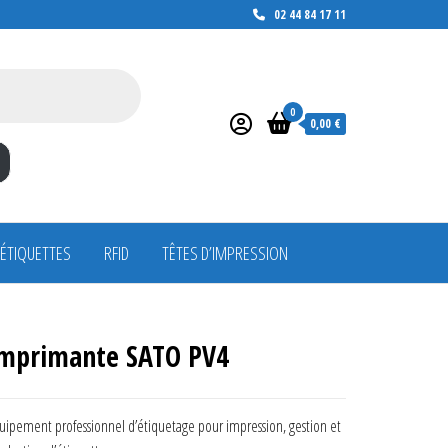
02 44 84 17 11
0
0,00 €
 ÉTIQUETTES
RFID
TÊTES D’IMPRESSION
mprimante SATO PV4
uipement professionnel d’étiquetage pour impression, gestion et