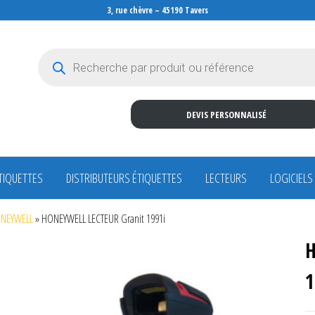
3, rue chèvre – 45190 Tavers
Recherche de produits
DEVIS PERSONNALISÉ
TIQUETTES
DISTRIBUTEURS ÉTIQUETTES
LECTEURS
LOGICIELS
HONEYWELL
»
HONEYWELL LECTEUR Granit 1991i
H
1