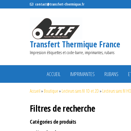
contact@transfert-thermique.fr
Transfert Thermique France
Impression étiquettes et code-barre, imprimantes, rubans
ACCUEIL
IMPRIMANTES
RUBANS
E
Accueil
»
Boutique
»
Lecteurs sans fil 1D et 2D
»
Lecteurs sans fil 
Filtres de recherche
Catégories de produits