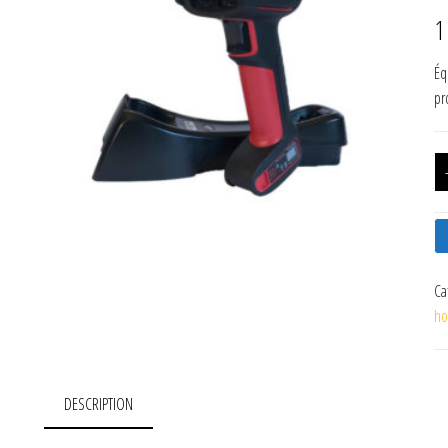
1
Éq
pr
Ca
ho
DESCRIPTION