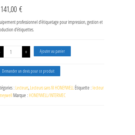
 141,00
€
uipement professionnel d’étiquetage pour impression, gestion et
oduction d’étiquettes.
quantité de HONEYWELL LECTEUR Granit 1991i
-
+
Ajouter au panier
Demander un devis pour ce produit
tégories :
Lecteurs
,
Lecteurs sans fil HONEYWELL
Étiquette :
lecteur
neywell
Marque :
HONEYWELL/INTERMEC