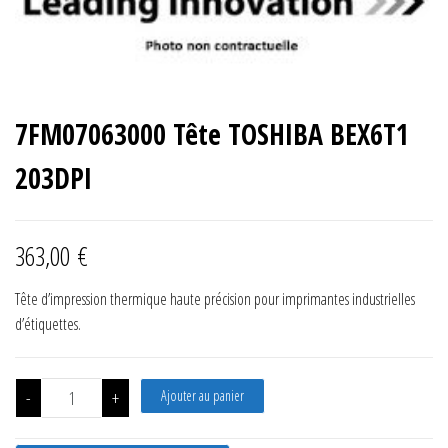
7FM07063000 Tête TOSHIBA BEX6T1
203DPI
363,00
€
Tête d’impression thermique haute précision pour imprimantes industrielles
d’étiquettes.
quantité de 7FM07063000 Tête TOSHIBA BEX6T1 203DPI
-
+
Ajouter au panier