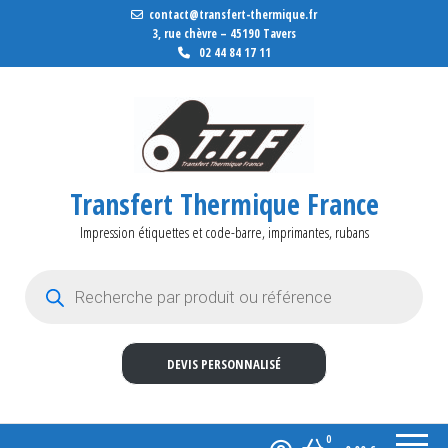
contact@transfert-thermique.fr
3, rue chèvre – 45190 Tavers
02 44 84 17 11
Transfert Thermique France
Impression étiquettes et code-barre, imprimantes, rubans
Recherche de produits
DEVIS PERSONNALISÉ
0