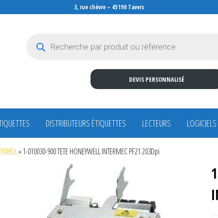
3, rue chèvre – 45190 Tavers
Recherche de produits
DEVIS PERSONNALISÉ
TIQUETTES
DISTRIBUTEURS ÉTIQUETTES
LECTEURS
LOGICIELS
NEYWELL
»
1-010030-900 TETE HONEYWELL INTERMEC PF21 203Dpi
1
I