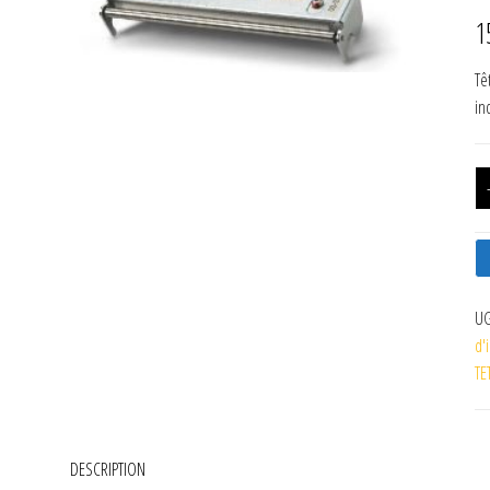
1
Tê
in
UG
d'
TE
DESCRIPTION