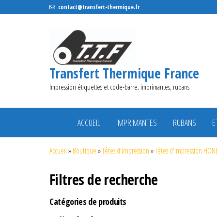
contact@transfert-thermique.fr
Transfert Thermique France
Impression étiquettes et code-barre, imprimantes, rubans
ACCUEIL
IMPRIMANTES
RUBANS
E
Accueil
»
Boutique
»
Têtes d'impression
»
Têtes d'impression HO
Filtres de recherche
Catégories de produits