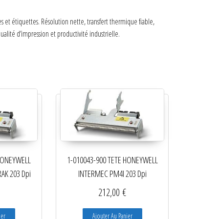
 étiquettes. Résolution nette, transfert thermique fiable,
lité d’impression et productivité industrielle.
 HONEYWELL
1-010043-900 TETE HONEYWELL
AK 203 Dpi
INTERMEC PM4I 203 Dpi
212,00
€
ier
Ajouter Au Panier