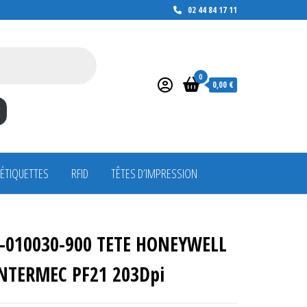
02 44 84 17 11
0
0,00 €
 ÉTIQUETTES
RFID
TÊTES D’IMPRESSION
-010030-900 TETE HONEYWELL
NTERMEC PF21 203Dpi