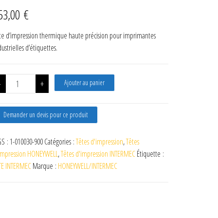
53,00
€
te d’impression thermique haute précision pour imprimantes
dustrielles d’étiquettes.
quantité de 1-010030-900 TETE HONEYWELL INTERMEC PF21 203Dpi
-
+
Ajouter au panier
Demander un devis pour ce produit
S :
1-010030-900
Catégories :
Têtes d'impression
,
Têtes
impression HONEYWELL
,
Têtes d'impression INTERMEC
Étiquette :
TE INTERMEC
Marque :
HONEYWELL/INTERMEC