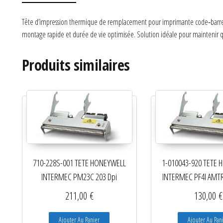
Tête d’impression thermique de remplacement pour imprimante code‑barres et
montage rapide et durée de vie optimisée. Solution idéale pour maintenir qua
Produits similaires
710-228S-001 TETE HONEYWELL
1-010043-920 TETE
INTERMEC PM23C 203 Dpi
INTERMEC PF4I AMTR
211,00
€
130,00
€
Ajouter Au Panier
Ajouter Au Pan