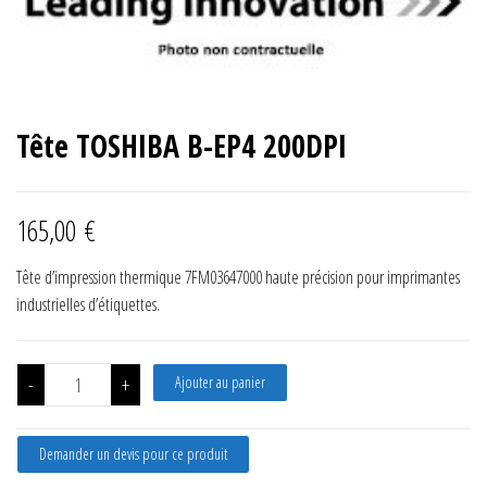
Tête TOSHIBA B-EP4 200DPI
165,00
€
Tête d’impression thermique 7FM03647000 haute précision pour imprimantes
industrielles d’étiquettes.
quantité de Tête TOSHIBA B-EP4 200DPI
-
+
Ajouter au panier
Demander un devis pour ce produit