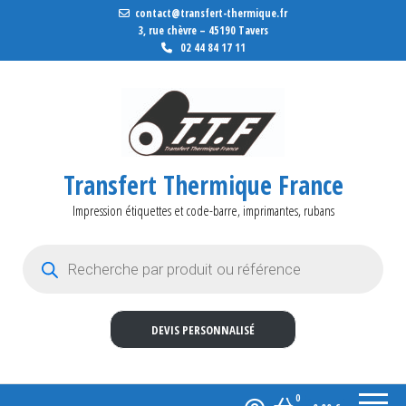
contact@transfert-thermique.fr
3, rue chèvre – 45190 Tavers
02 44 84 17 11
Transfert Thermique France
Impression étiquettes et code-barre, imprimantes, rubans
Recherche de produits
DEVIS PERSONNALISÉ
0