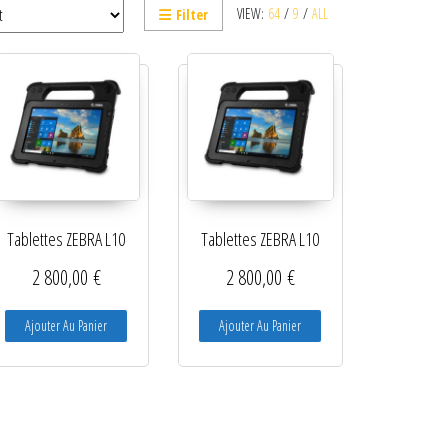
VIEW:
64
/
9
/
ALL
Filter
Tablettes ZEBRA L10
Tablettes ZEBRA L10
2 800,00
€
2 800,00
€
Ajouter Au Panier
Ajouter Au Panier