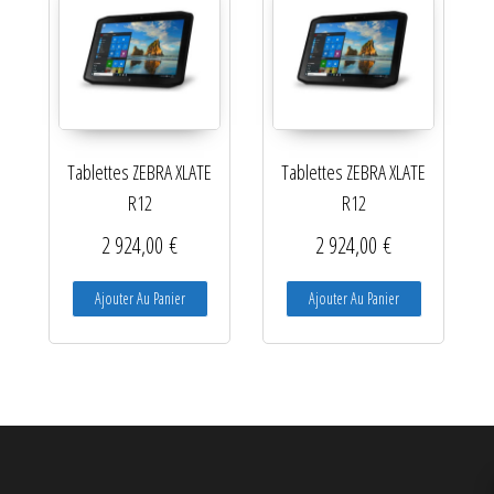
Ré-enrouleurs Distributeurs
RFID
Rubans transfert thermique
Tablettes ZEBRA XLATE
Tablettes ZEBRA XLATE
Têtes d'impression
R12
R12
2 924,00
€
2 924,00
€
Ajouter Au Panier
Ajouter Au Panier