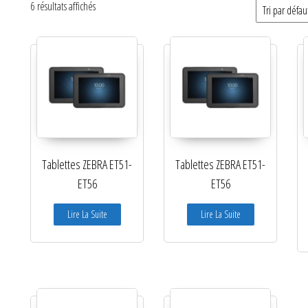
6 résultats affichés
Catégories de produits
Non classé
Etiquettes
Imprimantes
Lecteurs
Tablettes ZEBRA ET51-
Tablettes ZEBRA ET51-
Lecteurs code-barres de
ET56
ET56
présentation
Lire La Suite
Lire La Suite
Lecteurs filaires 1D et 2D
Lecteurs sans fil 1D et 2D
Logiciels étiquettes