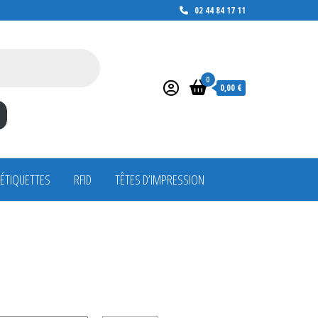
02 44 84 17 11
0
0,00 €
 ÉTIQUETTES
RFID
TÊTES D’IMPRESSION