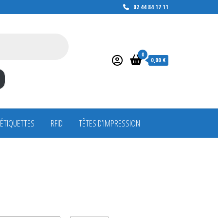
02 44 84 17 11
0
0,00 €
 ÉTIQUETTES
RFID
TÊTES D’IMPRESSION