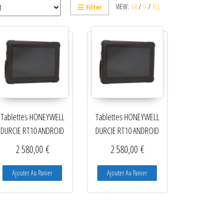
VIEW:
64
/
9
/
ALL
Filter
Tablettes HONEYWELL
Tablettes HONEYWELL
DURCIE RT10 ANDROID
DURCIE RT10 ANDROID
2 580,00
€
2 580,00
€
Ajouter Au Panier
Ajouter Au Panier