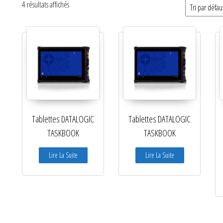
4 résultats affichés
Catégories de produits
Non classé
Etiquettes
Imprimantes
Lecteurs
Tablettes DATALOGIC
Tablettes DATALOGIC
Lecteurs code-barres de
TASKBOOK
TASKBOOK
présentation
Lire La Suite
Lire La Suite
Lecteurs filaires 1D et 2D
Lecteurs sans fil 1D et 2D
Logiciels étiquettes