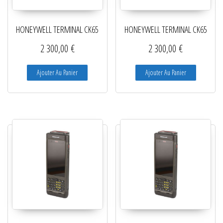
Lecteurs filaires 1D et 2D
HONEYWELL TERMINAL CK65
HONEYWELL TERMINAL CK65
Lecteurs sans fil 1D et 2D
2 300,00
€
2 300,00
€
Logiciels étiquettes
Ajouter Au Panier
Ajouter Au Panier
Ré-enrouleurs Distributeurs
RFID
Rubans transfert thermique
Têtes d'impression