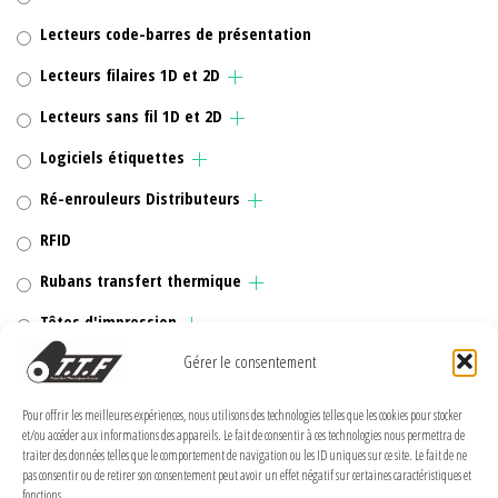
Lecteurs code-barres de présentation
Lecteurs filaires 1D et 2D
Lecteurs sans fil 1D et 2D
Logiciels étiquettes
Ré-enrouleurs Distributeurs
RFID
Rubans transfert thermique
Têtes d'impression
Gérer le consentement
Pour offrir les meilleures expériences, nous utilisons des technologies telles que les cookies pour stocker
MENTIONS LÉGALES
et/ou accéder aux informations des appareils. Le fait de consentir à ces technologies nous permettra de
traiter des données telles que le comportement de navigation ou les ID uniques sur ce site. Le fait de ne
pas consentir ou de retirer son consentement peut avoir un effet négatif sur certaines caractéristiques et
Politique de confidentialité
fonctions.