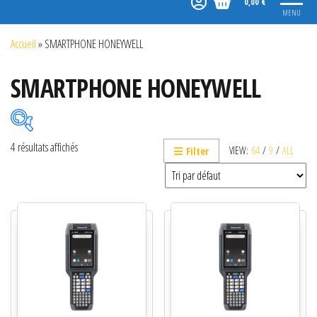
0,00 €
MENU
Accueil
»
SMARTPHONE HONEYWELL
SMARTPHONE HONEYWELL
4 résultats affichés
VIEW:
64
/
9
/
ALL
Filter
Catégories de produits
Non classé
Etiquettes
Imprimantes
Lecteurs
Lecteurs code-barres de présentation