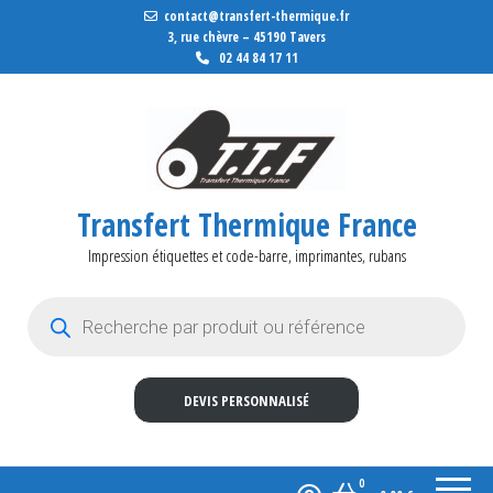
contact@transfert-thermique.fr
3, rue chèvre – 45190 Tavers
02 44 84 17 11
Transfert Thermique France
Impression étiquettes et code-barre, imprimantes, rubans
Recherche de produits
DEVIS PERSONNALISÉ
0