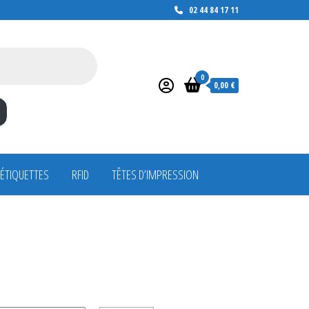
02 44 84 17 11
0
0,00 €
 ÉTIQUETTES
RFID
TÊTES D’IMPRESSION