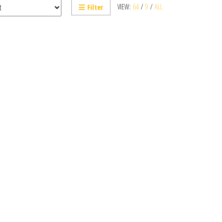
VIEW:
64
/
9
/
ALL
Filter
vent être choisies sur la page du produit