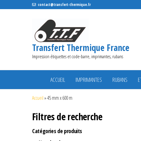
contact@transfert-thermique.fr
Transfert Thermique France
Impression étiquettes et code-barre, imprimantes, rubans
ACCUEIL
IMPRIMANTES
RUBANS
E
Accueil
»
45 mm x 600 m
Filtres de recherche
Catégories de produits