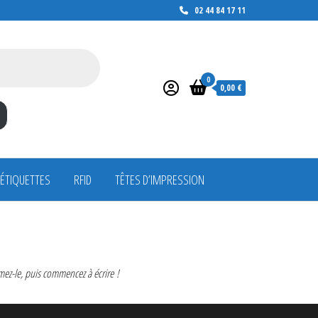
02 44 84 17 11
0
0,00 €
 ÉTIQUETTES
RFID
TÊTES D’IMPRESSION
mez-le, puis commencez à écrire !