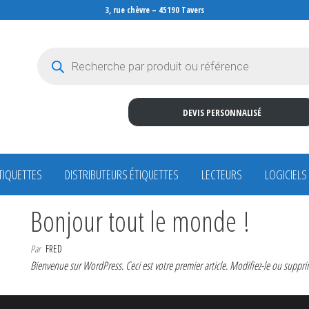
3, rue chèvre – 45190 Tavers
Recherche de produits
DEVIS PERSONNALISÉ
TIQUETTES
DISTRIBUTEURS ÉTIQUETTES
LECTEURS
LOGICIELS
Bonjour tout le monde !
Par
FRED
Bienvenue sur WordPress. Ceci est votre premier article. Modifiez-le ou suppri