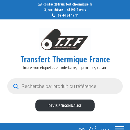
contact@transfert-thermique.fr
3, rue chèvre – 45190 Tavers
02 44 84 17 11
Transfert Thermique France
Impression étiquettes et code-barre, imprimantes, rubans
Recherche de produits
DEVIS PERSONNALISÉ
0