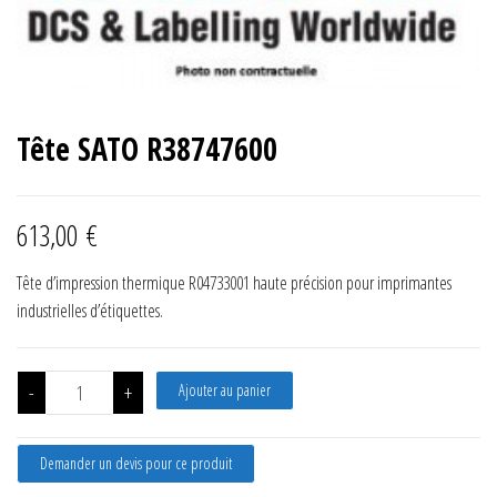
Tête SATO R38747600
613,00
€
Tête d’impression thermique R04733001 haute précision pour imprimantes
industrielles d’étiquettes.
quantité de Tête SATO R38747600
-
+
Ajouter au panier
Demander un devis pour ce produit