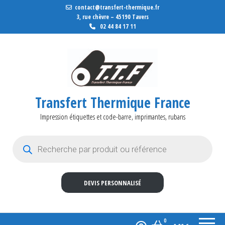
contact@transfert-thermique.fr
3, rue chèvre – 45190 Tavers
02 44 84 17 11
Transfert Thermique France
Impression étiquettes et code-barre, imprimantes, rubans
Recherche de produits
DEVIS PERSONNALISÉ
0