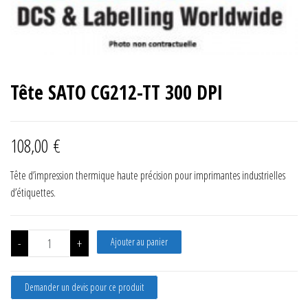
Tête SATO CG212-TT 300 DPI
108,00
€
Tête d’impression thermique haute précision pour imprimantes industrielles
d’étiquettes.
quantité de Tête SATO CG212-TT 300 DPI
-
+
Ajouter au panier
Demander un devis pour ce produit