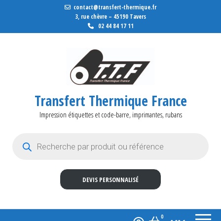
contact@transfert-thermique.fr
3, rue chèvre – 45190 Tavers
02 44 84 17 11
Transfert Thermique France
Impression étiquettes et code-barre, imprimantes, rubans
Recherche de produits
DEVIS PERSONNALISÉ
0