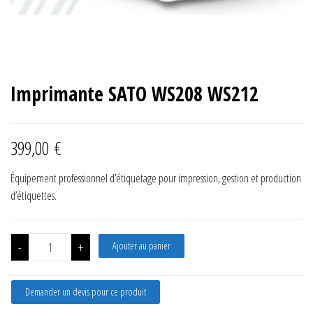
Imprimante SATO WS208 WS212
399,00
€
Équipement professionnel d’étiquetage pour impression, gestion et production
d’étiquettes.
quantité de Imprimante SATO WS208 WS212
-
+
Ajouter au panier
Demander un devis pour ce produit