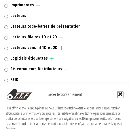
Imprimantes
Lecteurs
Lecteurs code-barres de présentation
Lecteurs filaires 1D et 2D
Lecteurs sans fil 1D et 2D
Logiciels étiquettes
Ré-enrouleurs Distributeurs
RFID
Rubans transfert thermique
Gérer le consentement
Têtes d'impression
Pour offrir les meilleures expériences, nous utilisons des technologies telles que les cookies pour stocker
et/ou accéder aux informations des appareils. Le fait de consentir à ces technologies nous permettra de
traiter des données telles que le comportement de navigation ou les ID uniques sur ce site. Le fait de ne
pas consentir ou de retirer son consentement peut avoir un effet négatif sur certaines caractéristiques et
fonctions.