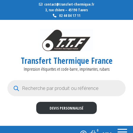
contact@transfert-thermique.fr
3, rue chèvre – 45190 Tavers
02 44 84 17 11
Transfert Thermique France
Impression étiquettes et code-barre, imprimantes, rubans
Recherche de produits
DEVIS PERSONNALISÉ
0