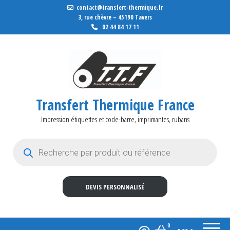
contact@transfert-thermique.fr
3, rue chèvre – 45190 Tavers
02 44 84 17 11
Transfert Thermique France
Impression étiquettes et code-barre, imprimantes, rubans
Recherche de produits
DEVIS PERSONNALISÉ
0