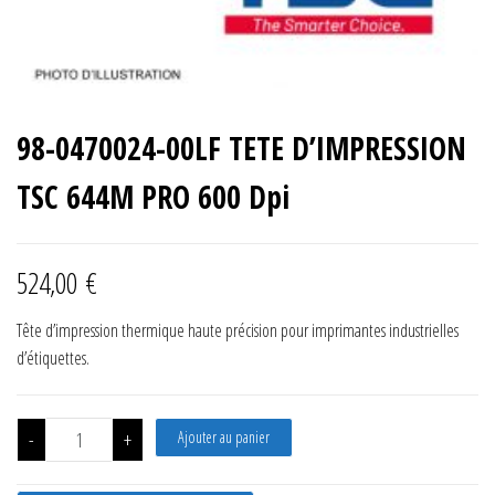
98-0470024-00LF TETE D’IMPRESSION
TSC 644M PRO 600 Dpi
524,00
€
Tête d’impression thermique haute précision pour imprimantes industrielles
d’étiquettes.
quantité de 98-0470024-00LF TETE D'IMPRESSION TSC 644M PRO
-
+
Ajouter au panier