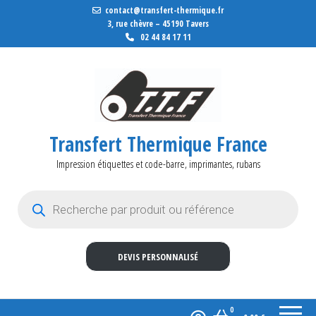
contact@transfert-thermique.fr
3, rue chèvre – 45190 Tavers
02 44 84 17 11
Transfert Thermique France
Impression étiquettes et code-barre, imprimantes, rubans
Recherche de produits
DEVIS PERSONNALISÉ
0