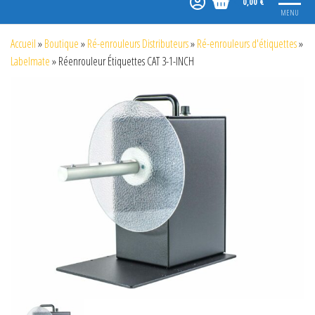
0,00 €
MENU
Accueil
»
Boutique
»
Ré-enrouleurs Distributeurs
»
Ré-enrouleurs d'étiquettes
»
Labelmate
»
Réenrouleur Étiquettes CAT 3-1-INCH