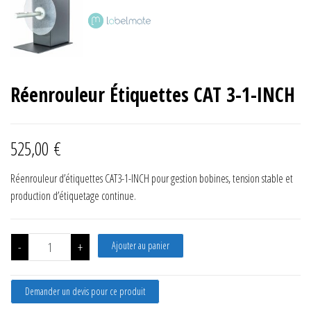
Réenrouleur Étiquettes CAT 3-1-INCH
525,00
€
Réenrouleur d’étiquettes CAT3-1-INCH pour gestion bobines, tension stable et
production d’étiquetage continue.
quantité de Réenrouleur Étiquettes CAT 3-1-INCH
-
+
Ajouter au panier
Demander un devis pour ce produit