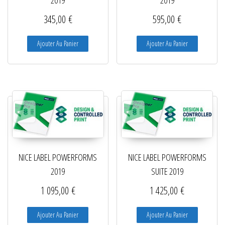
Lecteurs filaires 1D et 2D
345,00
€
595,00
€
Lecteurs sans fil 1D et 2D
Ajouter Au Panier
Ajouter Au Panier
Logiciels étiquettes
Ré-enrouleurs Distributeurs
RFID
Rubans transfert thermique
Têtes d'impression
NICE LABEL POWERFORMS
NICE LABEL POWERFORMS
2019
SUITE 2019
1 095,00
€
1 425,00
€
Ajouter Au Panier
Ajouter Au Panier