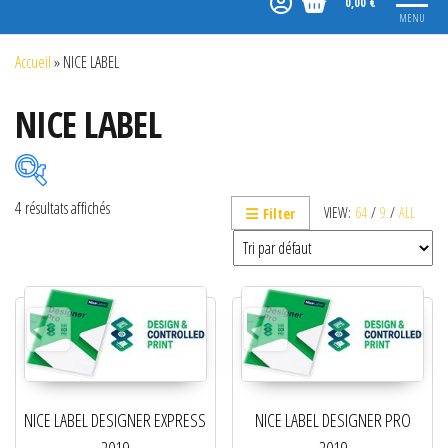
0,00 €
MENU
Accueil
»
NICE LABEL
NICE LABEL
4 résultats affichés
VIEW:
64
/
9
/
ALL
Filter
Catégories de produits
Non classé
Etiquettes
Imprimantes
Lecteurs
NICE LABEL DESIGNER EXPRESS
NICE LABEL DESIGNER PRO
Lecteurs code-barres de présentation
2019
2019