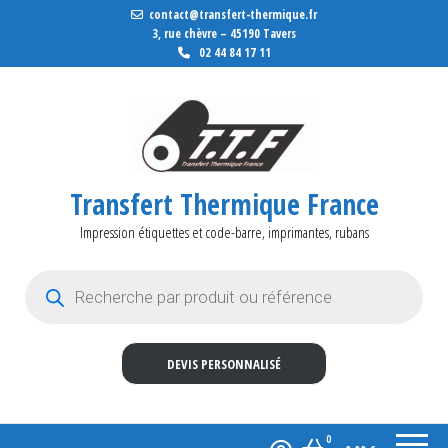
contact@transfert-thermique.fr
3, rue chèvre – 45190 Tavers
02 44 84 17 11
Transfert Thermique France
Impression étiquettes et code-barre, imprimantes, rubans
Recherche de produits
DEVIS PERSONNALISÉ
0