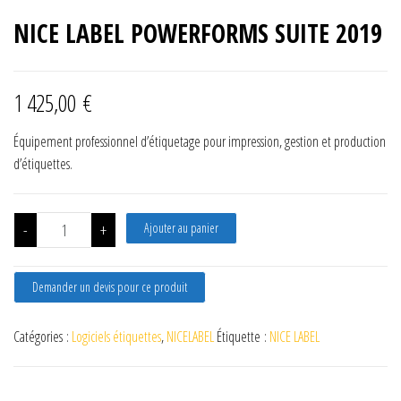
NICE LABEL POWERFORMS SUITE 2019
1 425,00
€
Équipement professionnel d’étiquetage pour impression, gestion et production
d’étiquettes.
quantité de NICE LABEL POWERFORMS SUITE 2019
-
+
Ajouter au panier
Demander un devis pour ce produit
Catégories :
Logiciels étiquettes
,
NICELABEL
Étiquette :
NICE LABEL