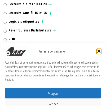
Lecteurs filaires 1D et 2D
Lecteurs sans fil 1D et 2D
Logiciels étiquettes
Ré-enrouleurs Distributeurs
RFID
Rubans transfert thermique
Gérer le consentement
Têtes d'impression
Pour offrir les meilleures expériences, nous utilisons des technologies telles que les cookies pour stocker
et/ou accéder aux informations des appareils. Le fait de consentir à ces technologies nous permettra de
traiter des données telles que le comportement de navigation ou les ID uniques sur ce site. Le fait de ne
pas consentir ou de retirer son consentement peut avoir un effet négatif sur certaines caractéristiques et
fonctions.
MENTIONS LÉGALES
Politique de confidentialité
Accepter
Politique de cookies (UE)
Refuser