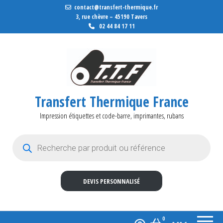
contact@transfert-thermique.fr
3, rue chèvre – 45190 Tavers
02 44 84 17 11
Transfert Thermique France
Impression étiquettes et code-barre, imprimantes, rubans
Recherche de produits
DEVIS PERSONNALISÉ
0