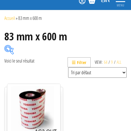
0,00 €
MENU
Accueil
»
83 mm x 600 m
83 mm x 600 m
Voici le seul résultat
VIEW:
64
/
9
/
ALL
Filter
Catégories de produits
Non classé
Etiquettes
Imprimantes
Lecteurs
Lecteurs code-barres de présentation