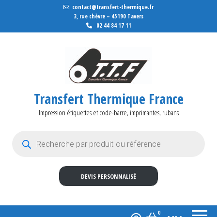
contact@transfert-thermique.fr
3, rue chèvre – 45190 Tavers
02 44 84 17 11
Transfert Thermique France
Impression étiquettes et code-barre, imprimantes, rubans
Recherche de produits
DEVIS PERSONNALISÉ
0