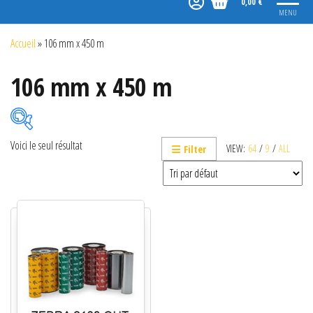
0,00 €
MENU
Accueil
»
106 mm x 450 m
106 mm x 450 m
Voici le seul résultat
VIEW:
64
/
9
/
ALL
Filter
Catégories de produits
Non classé
Etiquettes
Imprimantes
Lecteurs
Lecteurs code-barres de présentation