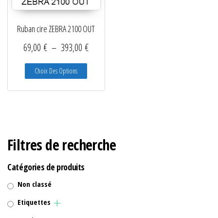
Lecteurs filaires 1D et 2D
Ruban cire ZEBRA 2100 OUT
Lecteurs sans fil 1D et 2D
Plage de prix : 69,00 € à 393,00 €
69,00
€
–
393,00
€
Logiciels étiquettes
Ce produit a plusieurs variations. Les options peuve
Choix Des Options
Ré-enrouleurs Distributeurs
RFID
Rubans transfert thermique
Têtes d'impression
Filtres de recherche
Catégories de produits
Non classé
Etiquettes