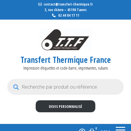
contact@transfert-thermique.fr
3, rue chèvre – 45190 Tavers
02 44 84 17 11
Transfert Thermique France
Impression étiquettes et code-barre, imprimantes, rubans
Recherche de produits
DEVIS PERSONNALISÉ
0