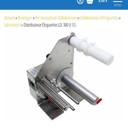
0,00 €
MENU
Accueil
»
Boutique
»
Ré-enrouleurs Distributeurs
»
Distributeurs d'étiquettes
»
Labelmate
»
Distributeur Étiquettes LD 300 U SS