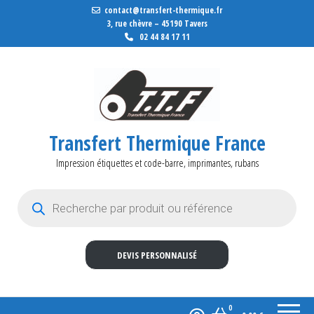
contact@transfert-thermique.fr
3, rue chèvre – 45190 Tavers
02 44 84 17 11
Transfert Thermique France
Impression étiquettes et code-barre, imprimantes, rubans
Recherche de produits
DEVIS PERSONNALISÉ
0