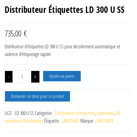
Distributeur Étiquettes LD 300 U SS
735,00
€
Distributeur d’étiquettes LD 300 U SS pour décollement automatique et
cadence d’étiquetage rapide.
quantité de Distributeur Étiquettes LD 300 U SS
-
+
Ajouter au panier
Demander un devis pour ce produit
UGS :
LD 300 U SS
Catégories :
Distributeurs d'étiquettes
,
Labelmate
,
Ré-
enrouleurs Distributeurs
Étiquette :
LABELMATE
Marque :
LABELMATE