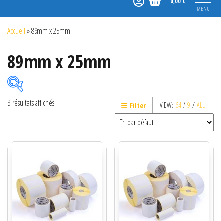
0,00 €
MENU
Accueil
»
89mm x 25mm
89mm x 25mm
3 résultats affichés
VIEW:
64
/
9
/
ALL
Filter
Catégories de produits
Non classé
Etiquettes
Imprimantes
Lecteurs
Lecteurs code-barres de présentation