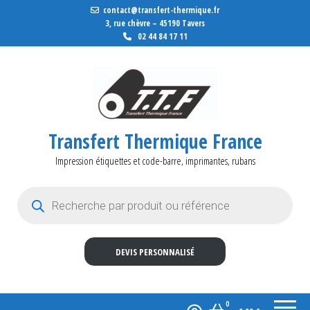
contact@transfert-thermique.fr
3, rue chèvre – 45190 Tavers
02 44 84 17 11
Transfert Thermique France
Impression étiquettes et code-barre, imprimantes, rubans
Recherche de produits
DEVIS PERSONNALISÉ
0