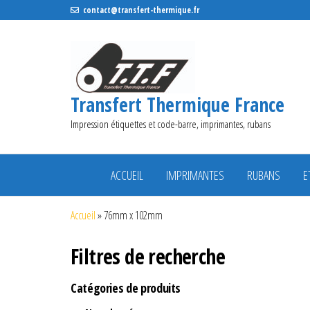
contact@transfert-thermique.fr
Transfert Thermique France
Impression étiquettes et code-barre, imprimantes, rubans
ACCUEIL
IMPRIMANTES
RUBANS
E
Accueil
»
76mm x 102mm
Filtres de recherche
Catégories de produits