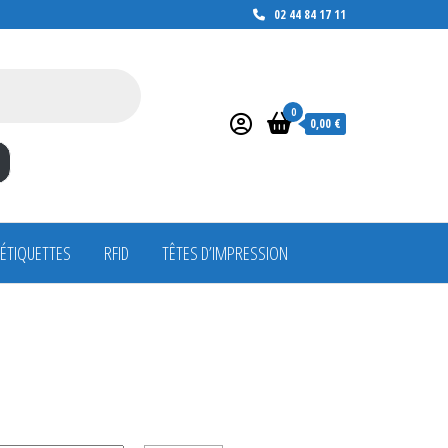
02 44 84 17 11
0
0,00 €
 ÉTIQUETTES
RFID
TÊTES D’IMPRESSION