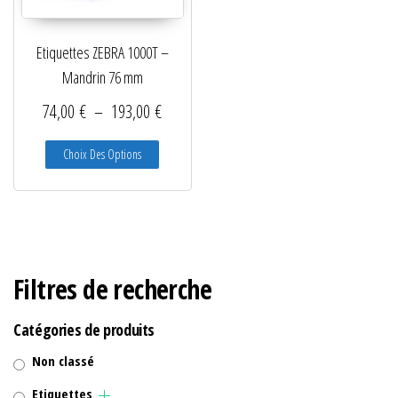
Lecteurs filaires 1D et 2D
Etiquettes ZEBRA 1000T –
Lecteurs sans fil 1D et 2D
Mandrin 76 mm
Logiciels étiquettes
Plage de prix : 74,00 € à 193,00 €
74,00
€
–
193,00
€
Ré-enrouleurs Distributeurs
Ce produit a plusieurs variations. Les options peuve
Choix Des Options
RFID
Rubans transfert thermique
Têtes d'impression
Filtres de recherche
Catégories de produits
Non classé
Etiquettes