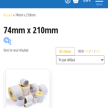
0,00 €
MENU
Accueil
»
74mm x 210mm
74mm x 210mm
Voici le seul résultat
VIEW:
64
/
9
/
ALL
Filter
Catégories de produits
Non classé
Etiquettes
Imprimantes
Lecteurs
Lecteurs code-barres de présentation