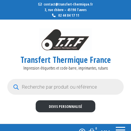
contact@transfert-thermique.fr
3, rue chèvre – 45190 Tavers
02 44 84 17 11
Transfert Thermique France
Impression étiquettes et code-barre, imprimantes, rubans
Recherche de produits
DEVIS PERSONNALISÉ
0