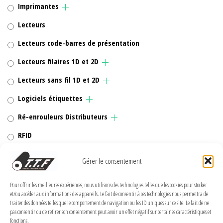
Imprimantes
Lecteurs
Lecteurs code-barres de présentation
Lecteurs filaires 1D et 2D
Lecteurs sans fil 1D et 2D
Logiciels étiquettes
Ré-enrouleurs Distributeurs
RFID
Rubans transfert thermique
Gérer le consentement
Têtes d'impression
Pour offrir les meilleures expériences, nous utilisons des technologies telles que les cookies pour stocker
et/ou accéder aux informations des appareils. Le fait de consentir à ces technologies nous permettra de
traiter des données telles que le comportement de navigation ou les ID uniques sur ce site. Le fait de ne
pas consentir ou de retirer son consentement peut avoir un effet négatif sur certaines caractéristiques et
fonctions.