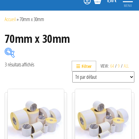
0,00 €
MENU
Accueil
»
70mm x 30mm
70mm x 30mm
3 résultats affichés
VIEW:
64
/
9
/
ALL
Filter
Catégories de produits
Non classé
Etiquettes
Imprimantes
Lecteurs
Lecteurs code-barres de présentation