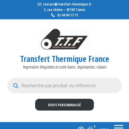
contact@transfert-thermique.fr
3, rue chèvre – 45190 Tavers
02 44 84 17 11
Transfert Thermique France
Impression étiquettes et code-barre, imprimantes, rubans
Recherche de produits
DEVIS PERSONNALISÉ
0