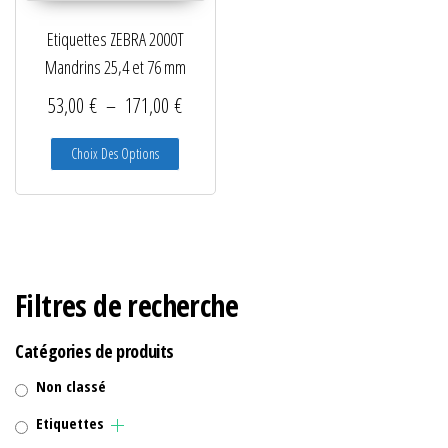
Etiquettes ZEBRA 2000T
Mandrins 25,4 et 76 mm
Plage de prix : 53,00 € à 171,00 €
53,00
€
–
171,00
€
Ce produit a plusieurs variations. Les options peuve
Choix Des Options
Filtres de recherche
Catégories de produits
Non classé
Etiquettes