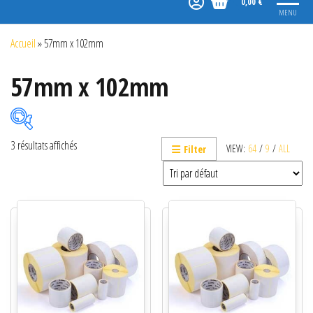
0,00 €
MENU
Accueil
»
57mm x 102mm
57mm x 102mm
3 résultats affichés
VIEW:
64
/
9
/
ALL
Filter
Catégories de produits
Non classé
Etiquettes
Imprimantes
Lecteurs
Lecteurs code-barres de présentation