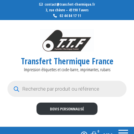
contact@transfert-thermique.fr
3, rue chèvre – 45190 Tavers
02 44 84 17 11
Transfert Thermique France
Impression étiquettes et code-barre, imprimantes, rubans
Recherche de produits
DEVIS PERSONNALISÉ
0