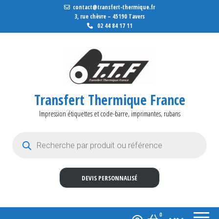
contact@transfert-thermique.fr
3, rue chèvre – 45190 Tavers
02 44 84 17 11
Transfert Thermique France
Impression étiquettes et code-barre, imprimantes, rubans
Recherche de produits
DEVIS PERSONNALISÉ
0