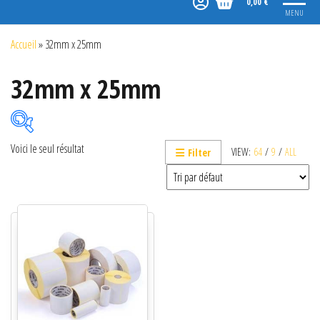
0,00 €
MENU
Accueil
»
32mm x 25mm
32mm x 25mm
Voici le seul résultat
VIEW:
64
/
9
/
ALL
Filter
Catégories de produits
Non classé
Etiquettes
Imprimantes
Lecteurs
Lecteurs code-barres de présentation