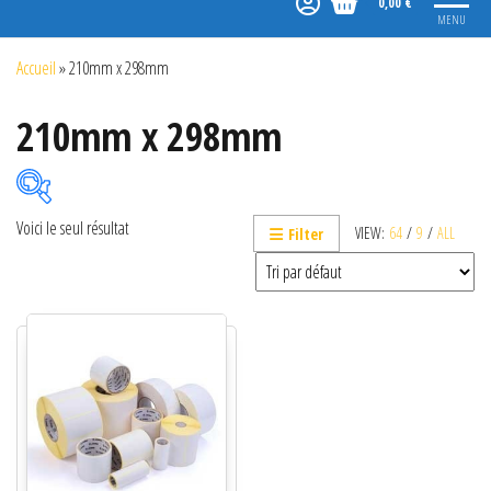
0,00 €
MENU
Accueil
»
210mm x 298mm
210mm x 298mm
Voici le seul résultat
VIEW:
64
/
9
/
ALL
Filter
Catégories de produits
Non classé
Etiquettes
Imprimantes
Lecteurs
Lecteurs code-barres de présentation