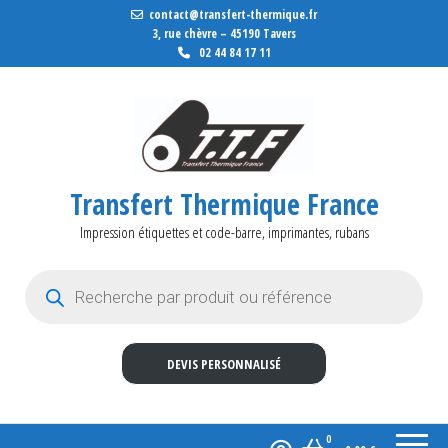
contact@transfert-thermique.fr
3, rue chèvre – 45190 Tavers
02 44 84 17 11
Transfert Thermique France
Impression étiquettes et code-barre, imprimantes, rubans
Recherche de produits
DEVIS PERSONNALISÉ
0