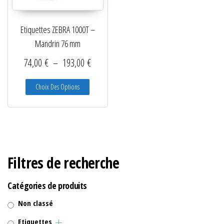
Lecteurs filaires 1D et 2D
Etiquettes ZEBRA 1000T –
Lecteurs sans fil 1D et 2D
Mandrin 76 mm
Logiciels étiquettes
Plage de prix : 74,00 € à 193,00 €
74,00
€
–
193,00
€
Ré-enrouleurs Distributeurs
Ce produit a plusieurs variations. Les options peuve
Choix Des Options
RFID
Rubans transfert thermique
Têtes d'impression
Filtres de recherche
Catégories de produits
Non classé
Etiquettes