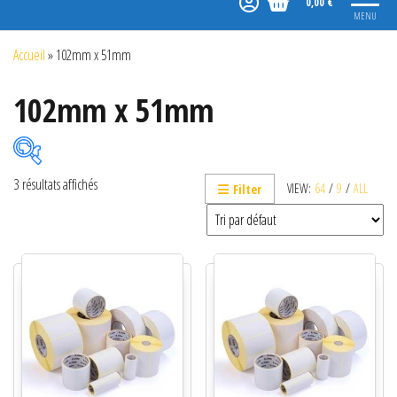
0,00 €
MENU
Accueil
»
102mm x 51mm
102mm x 51mm
3 résultats affichés
VIEW:
64
/
9
/
ALL
Filter
Catégories de produits
Non classé
Etiquettes
Imprimantes
Lecteurs
Lecteurs code-barres de présentation