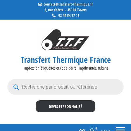
contact@transfert-thermique.fr
3, rue chèvre – 45190 Tavers
02 44 84 17 11
Transfert Thermique France
Impression étiquettes et code-barre, imprimantes, rubans
Recherche de produits
DEVIS PERSONNALISÉ
0