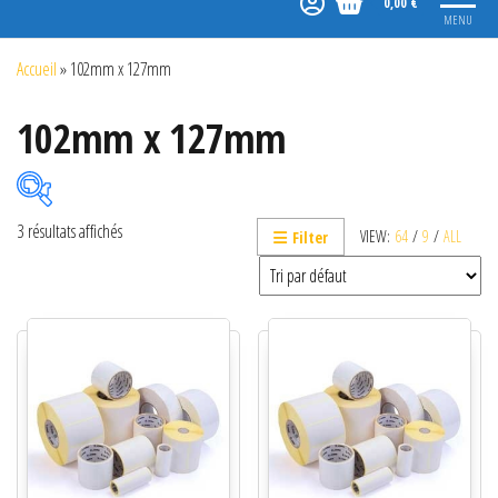
0,00 €
MENU
Accueil
»
102mm x 127mm
102mm x 127mm
3 résultats affichés
VIEW:
64
/
9
/
ALL
Filter
Catégories de produits
Non classé
Etiquettes
Imprimantes
Lecteurs
Lecteurs code-barres de présentation