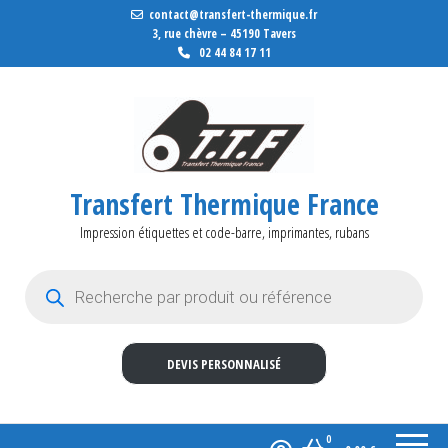
contact@transfert-thermique.fr
3, rue chèvre – 45190 Tavers
02 44 84 17 11
Transfert Thermique France
Impression étiquettes et code-barre, imprimantes, rubans
Recherche de produits
DEVIS PERSONNALISÉ
0