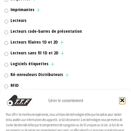
Imprimantes
Lecteurs
Lecteurs code-barres de présentation
Lecteurs filaires 1D et 2D
Lecteurs sans fil 1D et 2D
Logiciels étiquettes
Ré-enrouleurs Distributeurs
RFID
Rubans transfert thermique
Gérer le consentement
Têtes d'impression
Pour offrir les meilleures expériences, nous utilisons des technologies telles que les cookies pour stocker
et/ou accéder aux informations des appareils. Le fait de consentir à ces technologies nous permettra de
traiter des données telles que le comportement de navigation ou les ID uniques sur ce site. Le fait de ne
pas consentir ou de retirer son consentement peut avoir un effet négatif sur certaines caractéristiques et