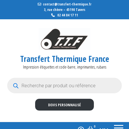
contact@transfert-thermique.fr
3, rue chèvre – 45190 Tavers
02 44 84 17 11
Transfert Thermique France
Impression étiquettes et code-barre, imprimantes, rubans
Recherche de produits
DEVIS PERSONNALISÉ
0