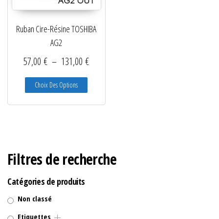
Lecteurs filaires 1D et 2D
Ruban Cire-Résine TOSHIBA
Lecteurs sans fil 1D et 2D
AG2
Logiciels étiquettes
Plage de prix : 57,00 € à 131,00 €
57,00
€
–
131,00
€
Ré-enrouleurs Distributeurs
Ce produit a plusieurs variations. Les options peuve
Choix Des Options
RFID
Rubans transfert thermique
Têtes d'impression
Filtres de recherche
Catégories de produits
Non classé
Etiquettes