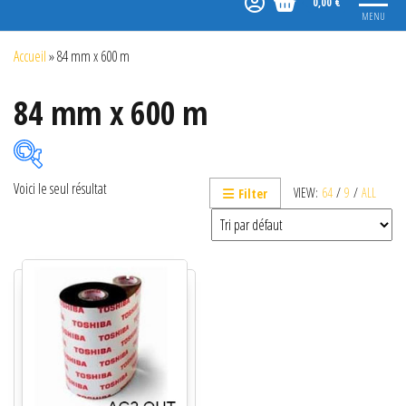
0,00 €
MENU
Accueil
»
84 mm x 600 m
84 mm x 600 m
Voici le seul résultat
VIEW:
64
/
9
/
ALL
Filter
Catégories de produits
Non classé
Etiquettes
Imprimantes
Lecteurs
Lecteurs code-barres de présentation