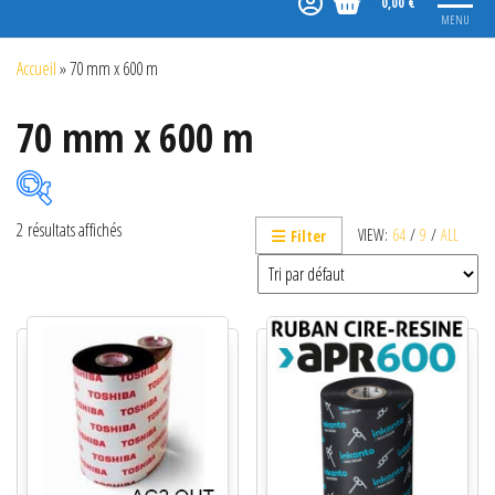
0,00 €
MENU
Accueil
»
70 mm x 600 m
70 mm x 600 m
2 résultats affichés
VIEW:
64
/
9
/
ALL
Filter
Catégories de produits
Non classé
Etiquettes
Imprimantes
Lecteurs
Lecteurs code-barres de présentation