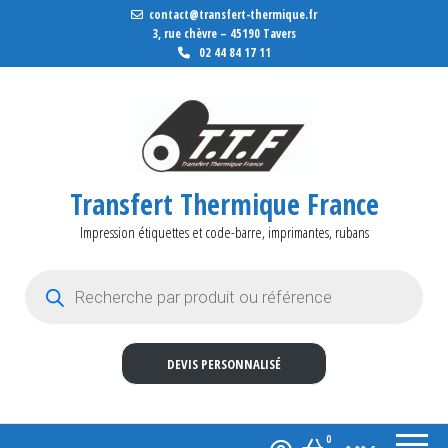
contact@transfert-thermique.fr
3, rue chèvre – 45190 Tavers
02 44 84 17 11
Transfert Thermique France
Impression étiquettes et code-barre, imprimantes, rubans
Recherche de produits
DEVIS PERSONNALISÉ
0