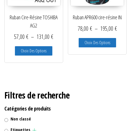
Lecteurs filaires 1D et 2D
Ruban Cire-Résine TOSHIBA
Ruban APR600 cire-résine IN
Lecteurs sans fil 1D et 2D
AG2
Plage d
78,00
€
–
195,00
€
Logiciels étiquettes
Plage de prix : 57,00 € à 131,00 €
57,00
€
–
131,00
€
Ce produit
Choix Des Options
Ré-enrouleurs Distributeurs
Ce produit a plusieurs variations. Les options peuve
Choix Des Options
RFID
Rubans transfert thermique
Têtes d'impression
Filtres de recherche
Catégories de produits
Non classé
Etiquettes