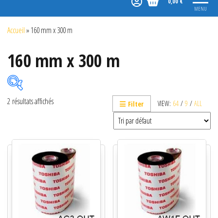
0,00 €
MENU
Accueil
»
160 mm x 300 m
160 mm x 300 m
2 résultats affichés
VIEW:
64
/
9
/
ALL
Filter
Catégories de produits
Non classé
Etiquettes
Imprimantes
Lecteurs
Lecteurs code-barres de présentation