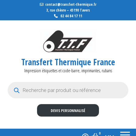
contact@transfert-thermique.fr
3, rue chèvre – 45190 Tavers
02 44 84 17 11
Transfert Thermique France
Impression étiquettes et code-barre, imprimantes, rubans
Recherche de produits
DEVIS PERSONNALISÉ
0