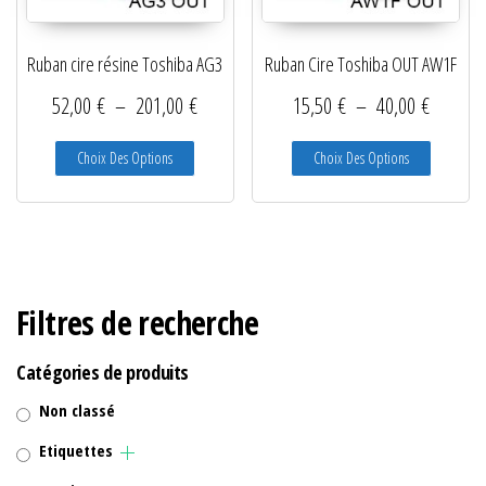
Lecteurs filaires 1D et 2D
Ruban cire résine Toshiba AG3
Ruban Cire Toshiba OUT AW1F
Lecteurs sans fil 1D et 2D
Plage de prix : 52,00 € à 201,00 €
Plage de
52,00
€
–
201,00
€
15,50
€
–
40,00
€
Logiciels étiquettes
Ce produit a plusieurs variations. Les options peuve
Ce produit
Choix Des Options
Choix Des Options
Ré-enrouleurs Distributeurs
RFID
Rubans transfert thermique
Têtes d'impression
Filtres de recherche
Catégories de produits
Non classé
Etiquettes