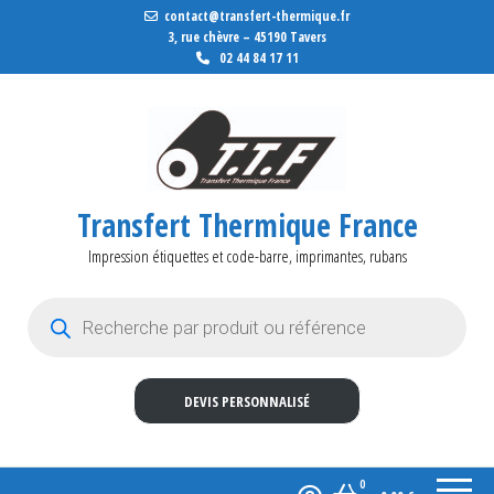
contact@transfert-thermique.fr
3, rue chèvre – 45190 Tavers
02 44 84 17 11
Transfert Thermique France
Impression étiquettes et code-barre, imprimantes, rubans
Recherche de produits
DEVIS PERSONNALISÉ
0