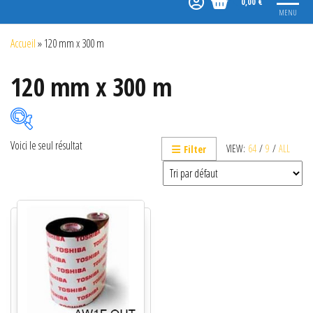
0,00 €
MENU
Accueil
»
120 mm x 300 m
120 mm x 300 m
Voici le seul résultat
VIEW:
64
/
9
/
ALL
Filter
Catégories de produits
Non classé
Etiquettes
Imprimantes
Lecteurs
Lecteurs code-barres de présentation