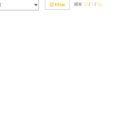
VIEW:
64
/
9
/
ALL
Filter
vent être choisies sur la page du produit