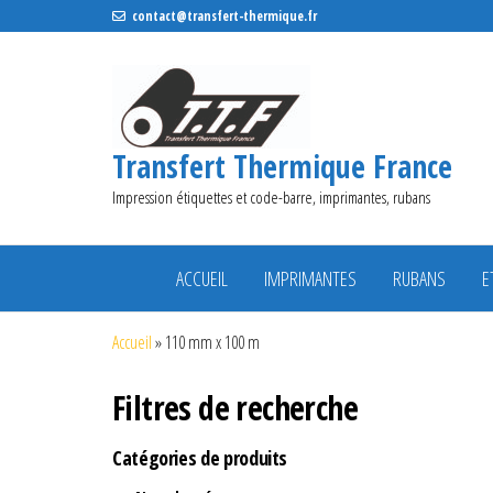
contact@transfert-thermique.fr
Transfert Thermique France
Impression étiquettes et code-barre, imprimantes, rubans
ACCUEIL
IMPRIMANTES
RUBANS
E
Accueil
»
110 mm x 100 m
Filtres de recherche
Catégories de produits