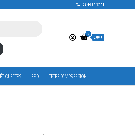
02 44 84 17 11
0
0,00 €
 ÉTIQUETTES
RFID
TÊTES D’IMPRESSION