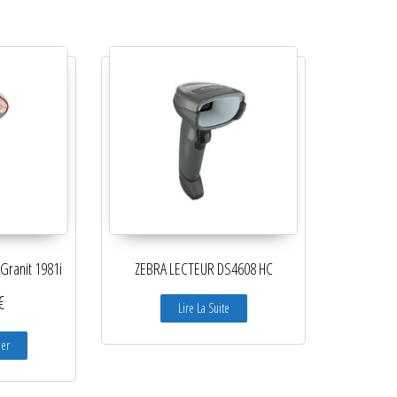
ranit 1981i
ZEBRA LECTEUR DS4608 HC
€
Lire La Suite
ier