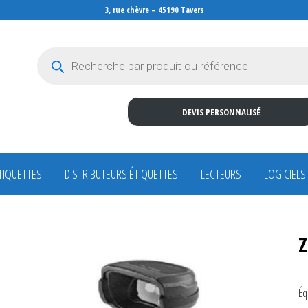
3, rue chèvre – 45190 Tavers
Recherche de produits
DEVIS PERSONNALISÉ
TIQUETTES
DISTRIBUTEURS ÉTIQUETTES
LECTEURS
LOGICIELS
Z
Éq