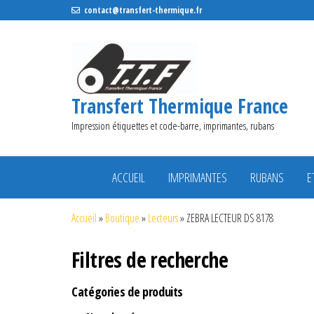
contact@transfert-thermique.fr
Transfert Thermique France
Impression étiquettes et code-barre, imprimantes, rubans
ACCUEIL
IMPRIMANTES
RUBANS
E
Accueil
»
Boutique
»
Lecteurs
»
ZEBRA LECTEUR DS 8178
Filtres de recherche
Catégories de produits