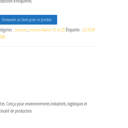
oduction d’étiquettes.
Demander un devis pour ce produit
tégories :
Lecteurs
,
Lecteurs filaires 1D et 2D
Étiquette :
LECTEUR
BRA
tes. Conçu pour environnements industriels, logistiques et
ntinuité de production.