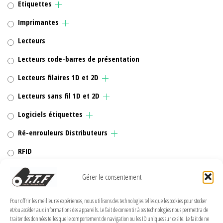
Etiquettes
Imprimantes
Lecteurs
Lecteurs code-barres de présentation
Lecteurs filaires 1D et 2D
Lecteurs sans fil 1D et 2D
Logiciels étiquettes
Ré-enrouleurs Distributeurs
RFID
Rubans transfert thermique
Gérer le consentement
Têtes d'impression
Pour offrir les meilleures expériences, nous utilisons des technologies telles que les cookies pour stocker
et/ou accéder aux informations des appareils. Le fait de consentir à ces technologies nous permettra de
traiter des données telles que le comportement de navigation ou les ID uniques sur ce site. Le fait de ne