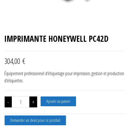
IMPRIMANTE HONEYWELL PC42D
304,00
€
Équipement professionnel d’étiquetage pour impression, gestion et production
d’étiquettes.
quantité de IMPRIMANTE HONEYWELL PC42D
-
+
Ajouter au panier
Demander un devis pour ce produit