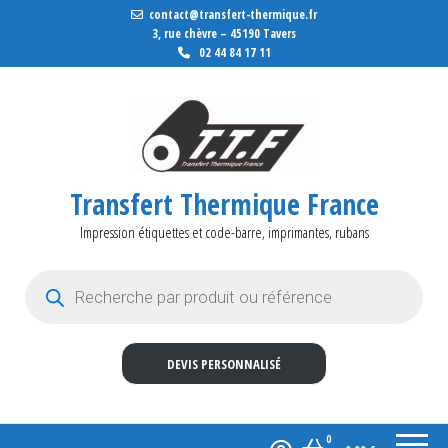
contact@transfert-thermique.fr
3, rue chèvre – 45190 Tavers
02 44 84 17 11
Transfert Thermique France
Impression étiquettes et code-barre, imprimantes, rubans
Recherche de produits
DEVIS PERSONNALISÉ
0