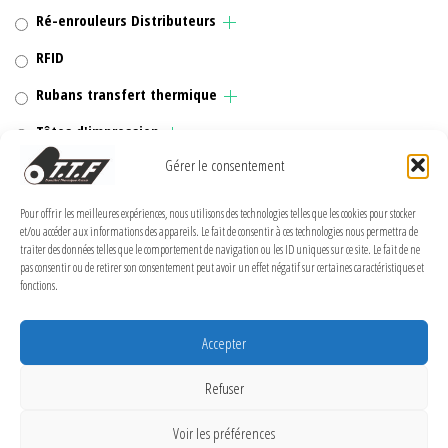
Ré-enrouleurs Distributeurs
RFID
Rubans transfert thermique
Têtes d'impression
Gérer le consentement
Pour offrir les meilleures expériences, nous utilisons des technologies telles que les cookies pour stocker
et/ou accéder aux informations des appareils. Le fait de consentir à ces technologies nous permettra de
MENTIONS LÉGALES
traiter des données telles que le comportement de navigation ou les ID uniques sur ce site. Le fait de ne
pas consentir ou de retirer son consentement peut avoir un effet négatif sur certaines caractéristiques et
Politique de confidentialité
fonctions.
Politique de cookies (UE)
Accepter
Conditions Générales de Vente
Conditions générales
Refuser
Voir les préférences