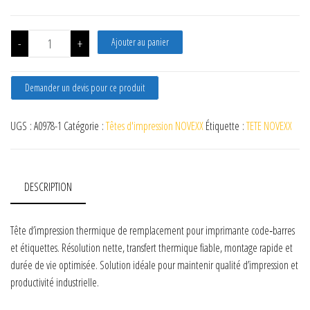
quantité de A0978-1 TETE AVERY NOVEXX ALX924 Gauche, CHESS
-
+
Ajouter au panier
Demander un devis pour ce produit
UGS :
A0978-1
Catégorie :
Têtes d'impression NOVEXX
Étiquette :
TETE NOVEXX
DESCRIPTION
Tête d’impression thermique de remplacement pour imprimante code‑barres
et étiquettes. Résolution nette, transfert thermique fiable, montage rapide et
durée de vie optimisée. Solution idéale pour maintenir qualité d’impression et
productivité industrielle.