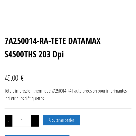
7A250014-RA-TETE DATAMAX
S4500THS 203 Dpi
49,00
€
Tête d’impression thermique 7A250014-R4 haute précision pour imprimantes
industrielles d’étiquettes.
quantité de 7A250014-RA-TETE DATAMAX S4500THS 203 Dpi
-
+
Ajouter au panier