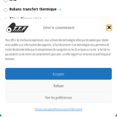
Rubans transfert thermique
Têtes d'impression
Gérer le consentement
Pour offrir les meilleures expériences, nous utilisons des technologies telles que les cookies pour stocker
et/ou accéder aux informations des appareils. Le fait de consentir à ces technologies nous permettra de
MENTIONS LÉGALES
traiter des données telles que le comportement de navigation ou les ID uniques sur ce site. Le fait de ne
pas consentir ou de retirer son consentement peut avoir un effet négatif sur certaines caractéristiques et
Politique de confidentialité
fonctions.
Politique de cookies (UE)
Accepter
Conditions Générales de Vente
Conditions générales
Refuser
Voir les préférences
Transfert Thermique France 2026
Politique de cookies
Politique de confidentialité