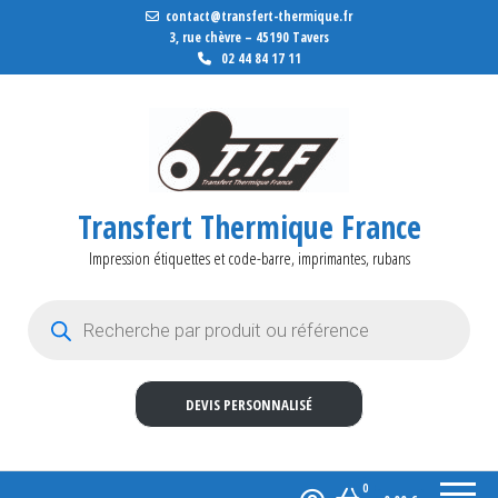
contact@transfert-thermique.fr
3, rue chèvre – 45190 Tavers
02 44 84 17 11
Transfert Thermique France
Impression étiquettes et code-barre, imprimantes, rubans
Recherche de produits
DEVIS PERSONNALISÉ
0