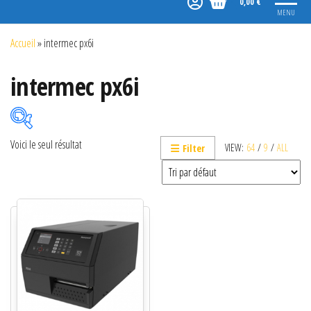
0,00 €
MENU
Accueil
»
intermec px6i
intermec px6i
Voici le seul résultat
VIEW:
64
/
9
/
ALL
Filter
Catégories de produits
Non classé
Etiquettes
Imprimantes
Lecteurs
Lecteurs code-barres de présentation