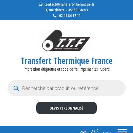
contact@transfert-thermique.fr
3, rue chèvre – 45190 Tavers
02 44 84 17 11
Transfert Thermique France
Impression étiquettes et code-barre, imprimantes, rubans
Recherche de produits
DEVIS PERSONNALISÉ
0